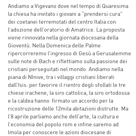
FACEBOOK
TWITTER
WHATSAPP
MAIL
Andiamo a Vigevano dove nel tempo di Quaresima
la chiesa ha invitato i giovani a “prendersi cura”
dei coetanei terremotati del centro Italia con
l’adozione dell’oratorio di Amatrice. La proposta
viene rinnovata nella giornata diocesana della
Gioventù. Nella Domenica delle Palme
ripercorreremo l’ingresso di Gesù a Gerusalemme
sulle note di Bach e riflettiamo sulla passione dei
cristiani perseguitati nel mondo. Andiamo nella
piana di NInive, tra i villaggi cristiani liberati
dall’Isis: per favorire il rientro degli sfollati le tre
chiese irachene, la siro cattolica, la siro ortodossa
e la caldea hanno firmato un accordo per la
ricostruzione delle 12mila abitazioni distrutte. Ma
l’8 aprile parliamo anche dell’arte, la cultura e
l’economia del popolo rom e infine saremo ad
Imola per conoscere le azioni diocesane di