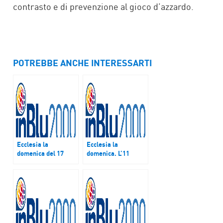
contrasto e di prevenzione al gioco d’azzardo.
POTREBBE ANCHE INTERESSARTI
Ecclesia la
Ecclesia la
domenica del 17
domenica. L’11
aprile
settembre alle 9
focus su Alternanza
scuola-lavoro nelle
realtà diocesane