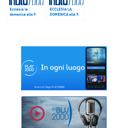
Ecclesia la
ECCLESIA LA
domenica alle 9
DOMENICA alle 9.
Giubileo Mariano
Conciliare famiglia
e lavoro: il Premio
Aziende Family
Friendly