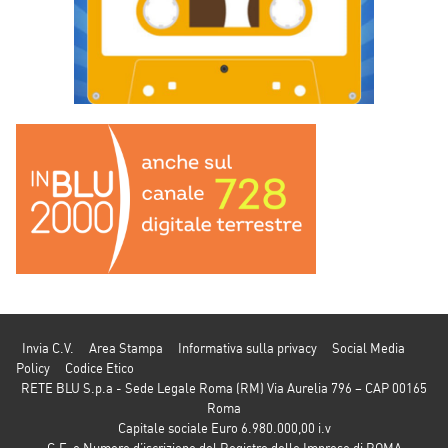
Invia C.V.
Area Stampa
Informativa sulla privacy
Social Media
Policy
Codice Etico
RETE BLU S.p.a - Sede Legale Roma (RM) Via Aurelia 796 – CAP 00165
Roma
Capitale sociale Euro 6.980.000,00 i.v
C.F. e Numero d’iscrizione del Registro delle Imprese di ROMA