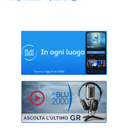
rilanciare i percorsi
esclude la causa
d’integrazione,
dolosa del rogo
l’unica vera risposta
nella baraccopoli
alle sfide
dell’immigrazione”