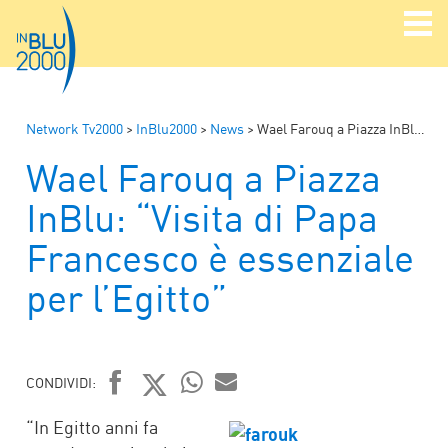
Network Tv2000
>
InBlu2000
>
News
>
Wael Farouq a Piazza InBlu: “Visita di Papa Francesco è essenziale per l’Egitto”
Wael Farouq a Piazza
InBlu: “Visita di Papa
Francesco è essenziale
per l’Egitto”
CONDIVIDI:
FACEBOOK
TWITTER
WHATSAPP
MAIL
“In Egitto anni fa