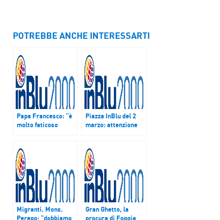
POTREBBE ANCHE INTERESSARTI
Papa Francesco: “è
Piazza InBlu del 2
molto faticoso
marzo: attenzione
mettersi nelle
sui Voucher lavoro e
scarpe degli altri,
terremotati del
perché spesso
centro italia
siamo schiavi del
nostro egoismo”
Migranti. Mons.
Gran Ghetto, la
Perego: “dobbiamo
procura di Foggia