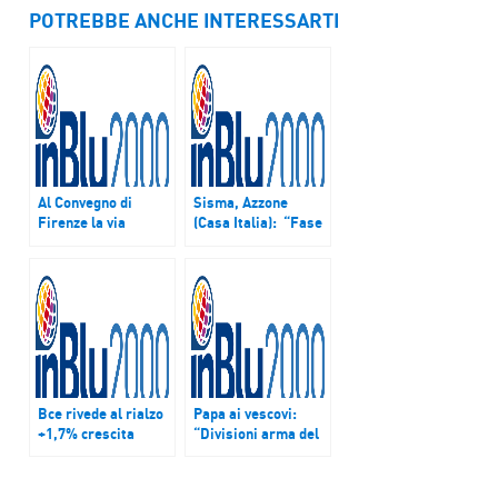
POTREBBE ANCHE INTERESSARTI
Al Convegno di
Sisma, Azzone
Firenze la via
(Casa Italia): “Fase
‘Annunciare’ con
iniziale sicurezza
Francesca Simeoni
edifici Paese durerà
10 anni”
Bce rivede al rialzo
Papa ai vescovi:
+1,7% crescita
“Divisioni arma del
europea per il 2016
diavolo per
distruggere la
Chiesa”