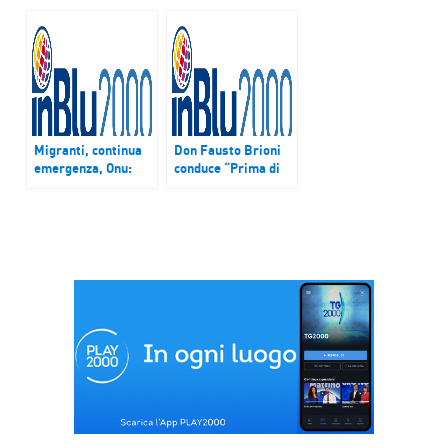
latinoamericano
e Alessandro
Bergonzoni a Soul
sabato 8 e domenica
9 agosto
Migranti, continua
Don Fausto Brioni
emergenza, Onu:
conduce “Prima di
oltre 700 morti
tutto”
negli ultimi giorni. A
lavoro macchina
accoglienza