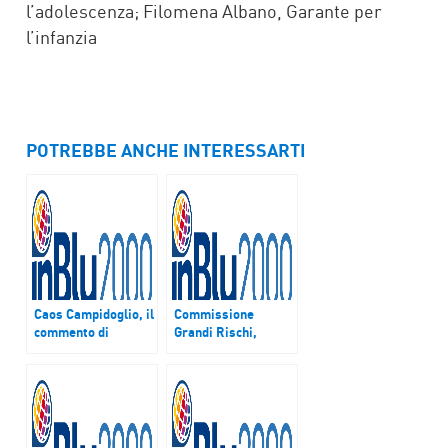
l’adolescenza; Filomena Albano, Garante per
l’infanzia
POTREBBE ANCHE INTERESSARTI
Caos Campidoglio, il
Commissione
commento di
Grandi Rischi,
Alessandro Campi
richiesta dei sindaci
su chiarezza rischi e
situazione per
adottare gli
opportuni
provvedimenti