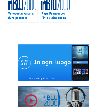
Venezuela: Ancora
Papa Francesco:
dure proteste
“Mia visita possa
contro il governo
abbracciare l’intera
Maduro
popolazione”