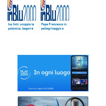
Ius Soli: scoppia la
Papa Francesco in
polemica, bagarre
pellegrinaggio a
al Senato.
Barbiana e Bozzolo
per pregare sulle
tombe di don
Lorenzo Milani e di
don Primo
Mazzolari.