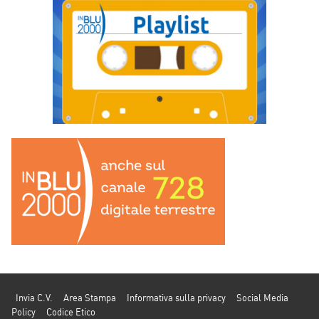
Invia C.V.
Area Stampa
Informativa sulla privacy
Social Media
Policy
Codice Etico