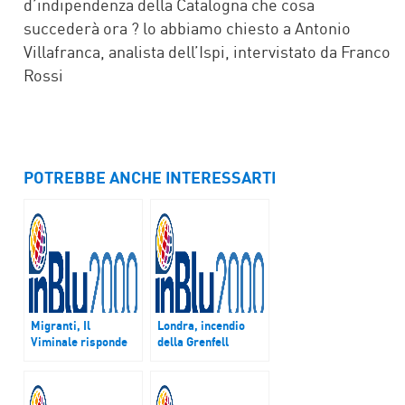
d’indipendenza della Catalogna che cosa
succederà ora ? lo abbiamo chiesto a Antonio
Villafranca, analista dell’Ispi, intervistato da Franco
Rossi
POTREBBE ANCHE INTERESSARTI
Migranti, Il
Londra, incendio
Viminale risponde
della Grenfell
alla Raggi e non fa
Tower: sale a 17 il
sconti: Roma faccia
bilancio delle
la sua parte
vittime