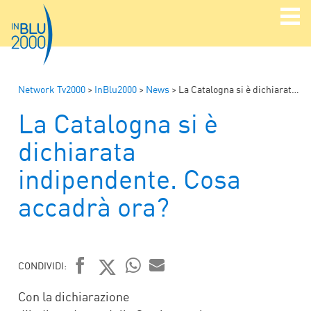
Network Tv2000
>
InBlu2000
>
News
>
La Catalogna si è dichiarata indipendente. Cosa accadrà ora?
La Catalogna si è
dichiarata
indipendente. Cosa
accadrà ora?
CONDIVIDI:
FACEBOOK
TWITTER
WHATSAPP
MAIL
Con la dichiarazione