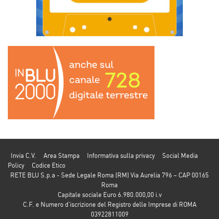
Invia C.V.
Area Stampa
Informativa sulla privacy
Social Media
Policy
Codice Etico
RETE BLU S.p.a - Sede Legale Roma (RM) Via Aurelia 796 – CAP 00165
Roma
Capitale sociale Euro 6.980.000,00 i.v
C.F. e Numero d’iscrizione del Registro delle Imprese di ROMA
03922811009