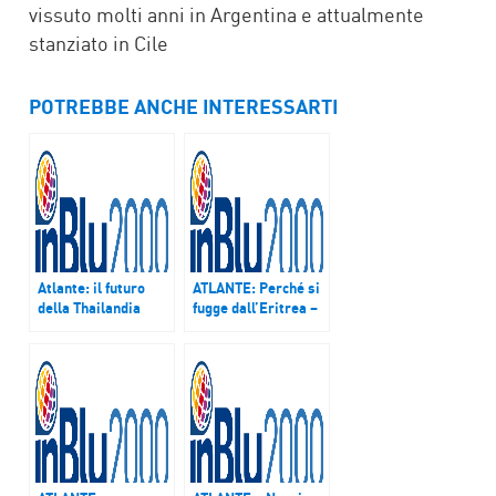
vissuto molti anni in Argentina e attualmente
stanziato in Cile
POTREBBE ANCHE INTERESSARTI
Atlante: il futuro
ATLANTE: Perché si
della Thailandia
fugge dall’Eritrea –
dopo la morte di re
Podcast del 4 e 5
Adulyadej – puntata
marzo 2017
del 23 ottobre 2016