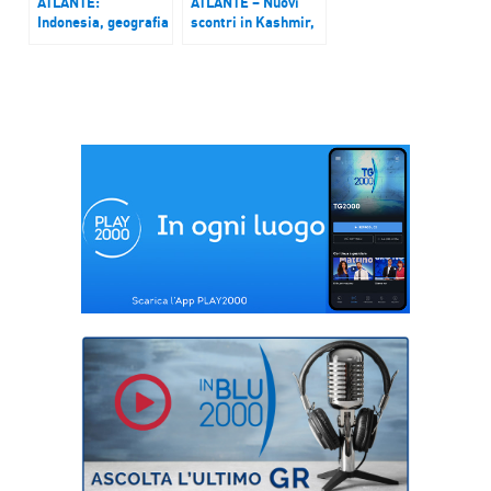
ATLANTE:
ATLANTE – Nuovi
Indonesia, geografia
scontri in Kashmir,
di un Paese ricco di
la regione contesa
popoli, culture,
sempre sull’orlo
religioni – Podcast
della guerra –
del 8 e 9 aprile 2017
Puntata del 29 e 30
aprile 2017