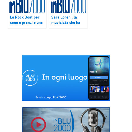
La Rock Boat per
Sara Loreni, la
cene e pranzi e una
musicista che ha
Bakery per cani e
detto no a XFactor
gatti.
si laurea con una
tesi su Paolo Conte