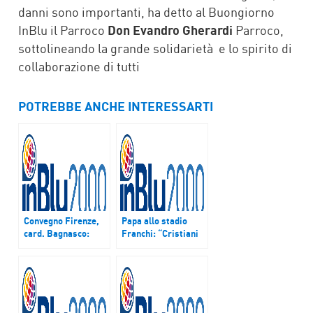
danni sono importanti, ha detto al Buongiorno
InBlu il Parroco
Don Evandro Gherardi
Parroco,
sottolineando la grande solidarietà e lo spirito di
collaborazione di tutti
POTREBBE ANCHE INTERESSARTI
Convegno Firenze,
Papa allo stadio
card. Bagnasco:
Franchi: “Cristiani
“Solo in Dio rivelato
devono andare
in Cristo l’uomo è
controcorrente”
portato a
compimento”