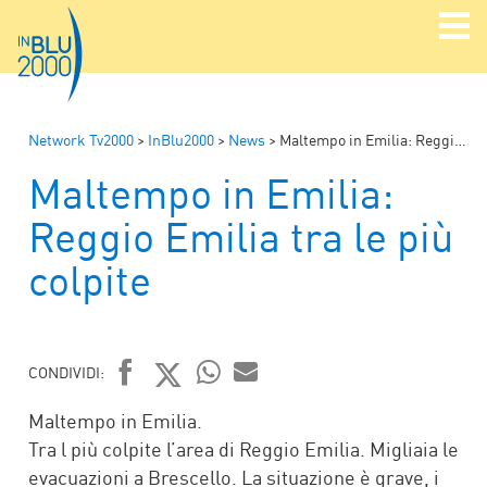
Network Tv2000
>
InBlu2000
>
News
>
Maltempo in Emilia: Reggio Emilia tra le più colpite
Maltempo in Emilia:
Reggio Emilia tra le più
colpite
CONDIVIDI:
FACEBOOK
TWITTER
WHATSAPP
MAIL
Maltempo in Emilia.
Tra l più colpite l’area di Reggio Emilia. Migliaia le
evacuazioni a Brescello. La situazione è grave, i