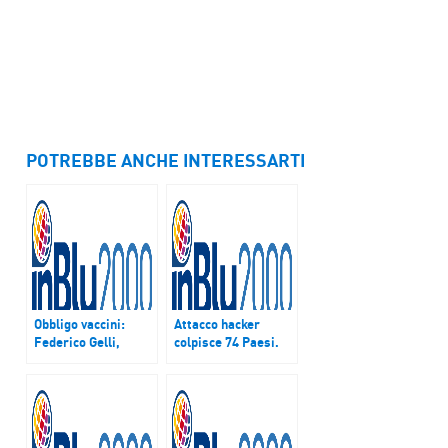
POTREBBE ANCHE INTERESSARTI
Obbligo vaccini:
Attacco hacker
Federico Gelli,
colpisce 74 Paesi.
“necessario un
Allarme in tutto il
intervento non solo
mondo, bloccate
del Parlamento ma
aziende, ospedali e
anche del Governo”
università