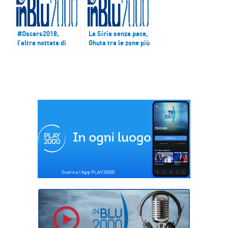
#Oscars2018,
La Siria senza pace,
l’altra nottata di
Ghuta tra le zone più
attesa
colpite