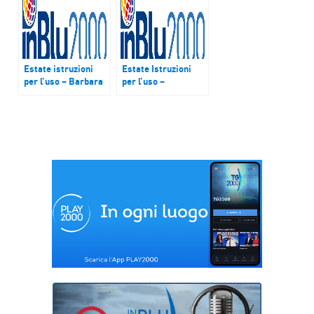
Estate istruzioni
Estate Istruzioni
per l’uso – Barbara
per l’uso –
Fiorio e la sua
Scottature solari:
“Vittoria”
cosa fare?