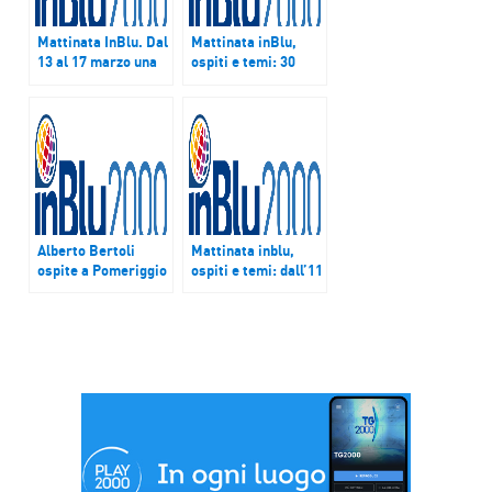
Mattinata InBlu. Dal
Mattinata inBlu,
13 al 17 marzo una
ospiti e temi: 30
settimana
settembre – 4
all’insegna di
ottobre
inizative, libri,
musica e teatro
Alberto Bertoli
Mattinata inblu,
ospite a Pomeriggio
ospiti e temi: dall’11
inBlu
al 15 maggio