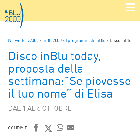
Network Tv2000
>
InBlu2000
>
I programmi di inBlu
>
Disco inBlu today, proposta della settimana:”Se piovesse il tuo nome” di Elisa
Disco inBlu today,
proposta della
settimana:”Se piovesse
il tuo nome” di Elisa
DAL 1 AL 6 OTTOBRE
CONDIVIDI:
WHATSAPP
MAIL