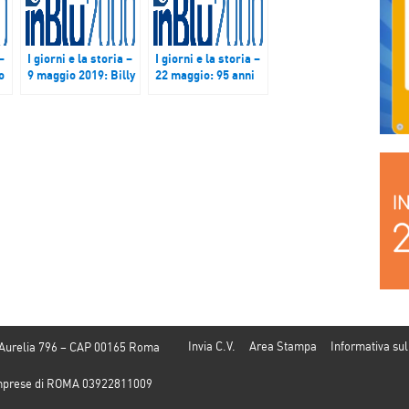
–
I giorni e la storia –
I giorni e la storia –
o
9 maggio 2019: Billy
22 maggio: 95 anni
0
Joel compie 70 anni
fa nasceva Charles
Aznavour
Invia C.V.
Area Stampa
Informativa sul
 Aurelia 796 – CAP 00165 Roma
e Imprese di ROMA 03922811009