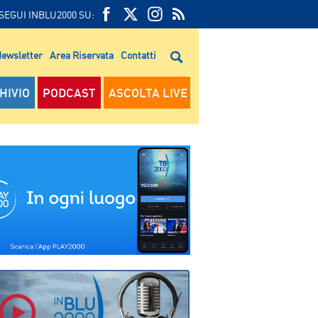
SEGUI INBLU2000 SU:
FEED
FACEBOOK
TWITTER
FEED
RSS
ewsletter
Area Riservata
Contatti
RSS
HIVIO
PODCAST
ASCOLTA LIVE