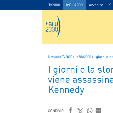
Tv2000
InBlu2000
Avvenire
S
Network Tv2000
>
InBlu2000
>
I giorni e la
I giorni e la st
viene assassina
Kennedy
CONDIVIDI: