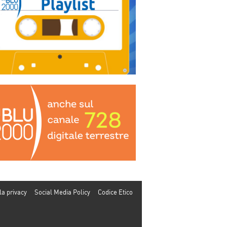
la privacy
Social Media Policy
Codice Etico