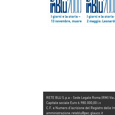
I giorni e la storia –
I giorni e la storia 
13 novembre, muore
2 maggio: Leonard
Vittorio De Sica
Da Vinci moriva 50
anni fa
RETE BLU S.p.a - Sede Legale Roma (RM) Via
Capitale sociale Euro 6.980.000,00 i.v
C.F. e Numero d’iscrizione del Registro dell
amministrazione.reteblu@pec.glauco.it