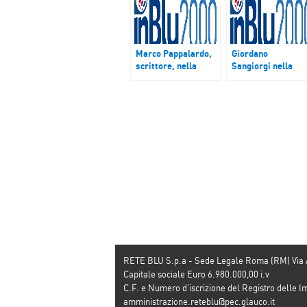
Marco Pappalardo,
Giordano
scrittore, nella
Sangiorgi nella
#MIB racconta il
Mattinata InBlu
suo libro in onore di
parla del MEI di
Padre Pino Puglisi
Faenza
RETE BLU S.p.a - Sede Legale Roma (RM) Via
Capitale sociale Euro 6.980.000,00 i.v
C.F. e Numero d’iscrizione del Registro dell
amministrazione.reteblu@pec.glauco.it