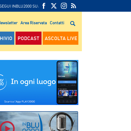
SEGUI INBLU2000 SU:
FEED
FACEBOOK
TWITTER
FEED
RSS
ewsletter
Area Riservata
Contatti
RSS
HIVIO
PODCAST
ASCOLTA LIVE