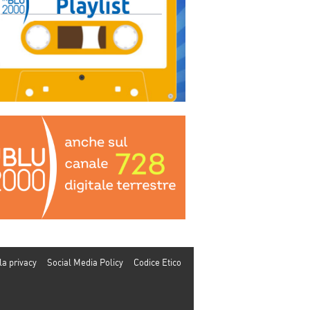
la privacy
Social Media Policy
Codice Etico