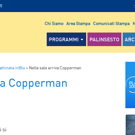
IR
Chi Siamo
Area Stampa
Comunicati Stampa
N
PROGRAMMI
PALINSESTO
ARC
attinata inBlu
>
Nelle sale arriva Copperman
iva Copperman
P
 si