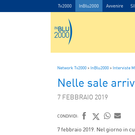
Tv2000
InBlu2000
Avvenire
S
Network Tv2000
>
InBlu2000
>
Interviste M
Nelle sale arr
7 FEBBRAIO 2019
CONDIVIDI:
FACEBOOK
TWITTER
WHATSAP
MAIL
7 febbraio 2019. Nel giorno in cui