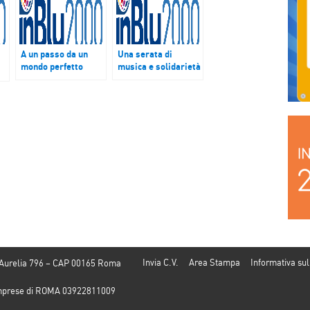
A un passo da un
Una serata di
mondo perfetto
musica e solidarietà
Invia C.V.
Area Stampa
Informativa sul
 Aurelia 796 – CAP 00165 Roma
e Imprese di ROMA 03922811009