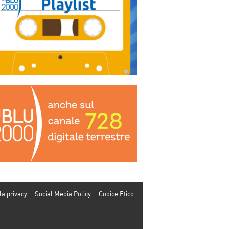
la privacy
Social Media Policy
Codice Etico