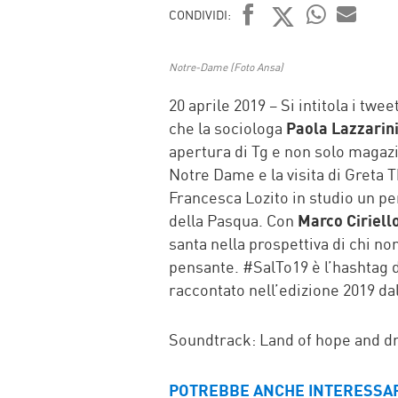
CONDIVIDI:
FACEBOOK
TWITTER
WHATSAP
MAIL
Notre-Dame (Foto Ansa)
20 aprile 2019 – Si intitola i twee
che la sociologa
Paola Lazzarin
apertura di Tg e non solo magazin
Notre Dame e la visita di Greta 
Francesca Lozito in studio un p
della Pasqua. Con
Marco Ciriell
santa nella prospettiva di chi no
pensante. #SalTo19 è l’hashtag d
raccontato nell’edizione 2019 da
Soundtrack: Land of hope and d
POTREBBE ANCHE INTERESSA