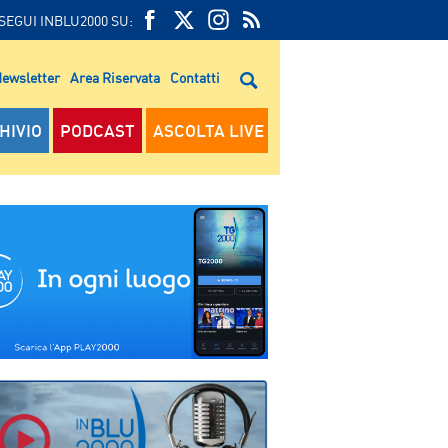
SEGUI INBLU2000 SU:
FEED
FACEBOOK
TWITTER
FEED
RSS
ewsletter
Area Riservata
Contatti
RSS
HIVIO
PODCAST
ASCOLTA LIVE