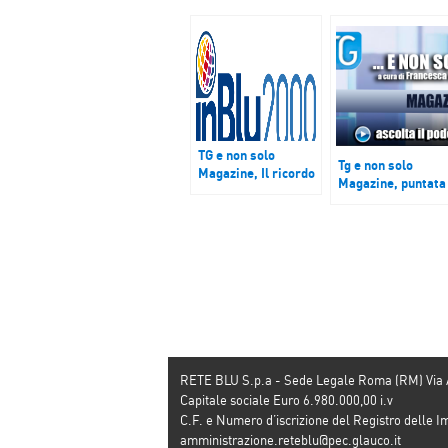
TG e non solo
Tg e non solo
Magazine, Il ricordo
Magazine, puntata
di De André tra gli
16 marzo 2019
hashtag della
settimana
RETE BLU S.p.a - Sede Legale Roma (RM) Via
Capitale sociale Euro 6.980.000,00 i.v
C.F. e Numero d’iscrizione del Registro dell
amministrazione.reteblu@pec.glauco.it