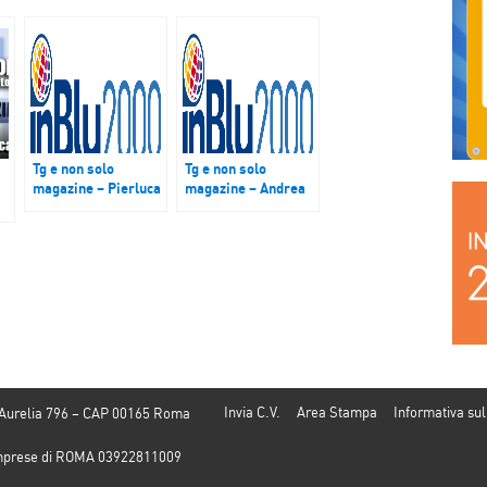
Tg e non solo
Tg e non solo
magazine – Pierluca
magazine – Andrea
Santoro, Gigio
Giardina, Edoardo
Rancilio, Edoardo
Toniolatti, Maria
Toniolatti e Maria
Chiara Prodi e
Chiara Prodi
Simone Cosimi
Invia C.V.
Area Stampa
Informativa sul
 Aurelia 796 – CAP 00165 Roma
e Imprese di ROMA 03922811009