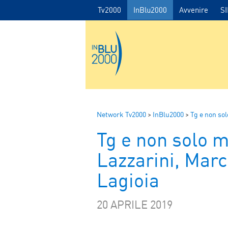
Tv2000
InBlu2000
Avvenire
S
Network Tv2000
>
InBlu2000
>
Tg e non so
Tg e non solo 
Lazzarini, Marc
Lagioia
20 APRILE 2019