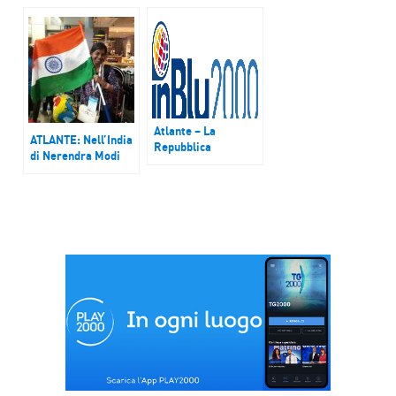
tra instabilità e
camionisti, il
rischi di un nuovo
presidente Temer
conflitto – Puntata
sempre più debole e
del 5 novembre 2017
impopolare –
Podcast del 3 giugno
2018
Atlante – La
ATLANTE: Nell’India
Repubblica
di Nerendra Modi
Centrafricana alla
cresce la violenza
prova della pace, ma
anticristiana –
l’accordo di
Podcast del 17
Khartoum sembra
giugno 2018
nato senza futuro