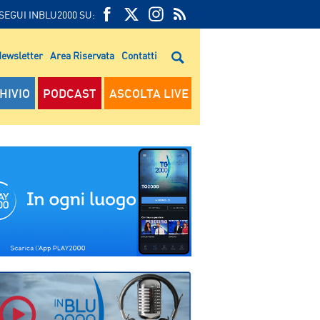
SEGUI INBLU2000 SU:
FEED
FACEBOOK
TWITTER
FEED
RSS
ewsletter
Area Riservata
Contatti
RSS
HIVIO
PODCAST
ASCOLTA LIVE