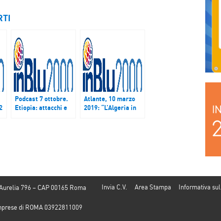
RTI
Podcast 7 ottobre.
Atlante, 10 marzo
2
Etiopia: attacchi e
2019: “L’Algeria in
violenze minacciano
piazza contro la
ma non fermano il
ricandidatura di
neo-premier Abiy
Bouteflika”
Ahmed
Invia C.V.
Area Stampa
Informativa sul
 Aurelia 796 – CAP 00165 Roma
e Imprese di ROMA 03922811009