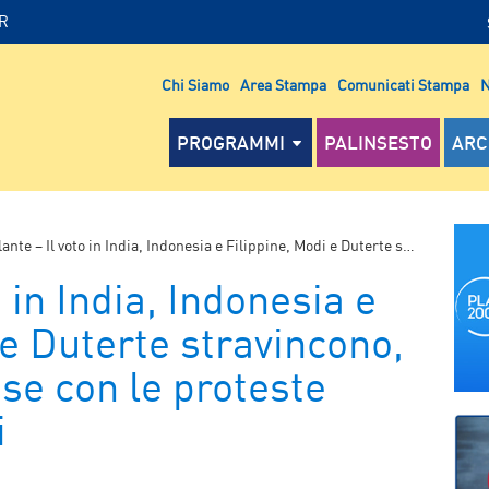
IR
Chi Siamo
Area Stampa
Comunicati Stampa
N
PROGRAMMI
PALINSESTO
ARC
te – Il voto in India, Indonesia e Filippine, Modi e Duterte stravincono, Widodo alle prese con le proteste degli estremisti
o in India, Indonesia e
 e Duterte stravincono,
se con le proteste
i