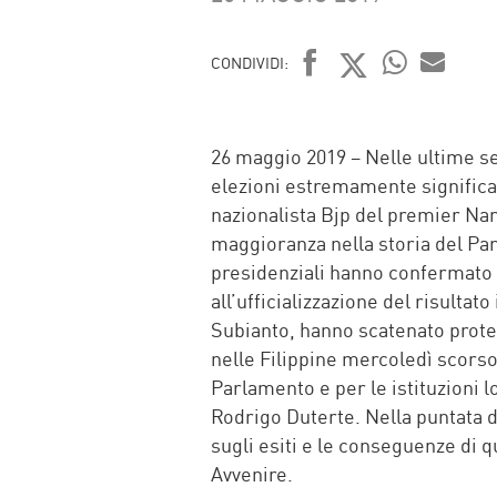
CONDIVIDI:
FACEBOOK
TWITTER
WHATSAP
MAIL
26 maggio 2019 – Nelle ultime se
elezioni estremamente significativ
nazionalista Bjp del premier Na
maggioranza nella storia del Par
presidenziali hanno confermato 
all’ufficializzazione del risultat
Subianto, hanno scatenato prote
nelle Filippine mercoledì scorso s
Parlamento e per le istituzioni lo
Rodrigo Duterte. Nella puntata 
sugli esiti e le conseguenze di 
Avvenire.