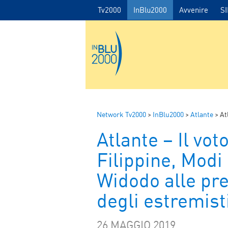
Tv2000
InBlu2000
Avvenire
S
Network Tv2000
>
InBlu2000
>
Atlante
>
Atlan
Atlante – Il vot
Filippine, Modi
Widodo alle pre
degli estremist
26 MAGGIO 2019