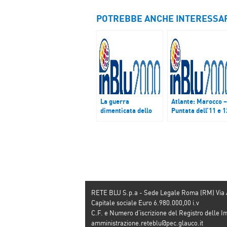
POTREBBE ANCHE INTERESSA
La guerra
Atlante: Marocco –
dimenticata dello
Puntata dell’11 e 1
Yemen al centro
febbraio 2017
della puntata di
Atlante del 27
novembre
RETE BLU S.p.a - Sede Legale Roma (RM) Via
Capitale sociale Euro 6.980.000,00 i.v
C.F. e Numero d’iscrizione del Registro dell
amministrazione.reteblu@pec.glauco.it