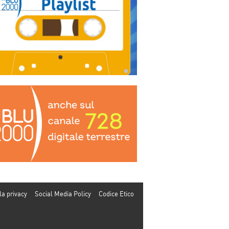
la privacy
Social Media Policy
Codice Etico