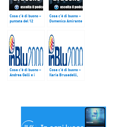
Cosa c’è di buono –
Cosa c’è di buono –
puntata del 12
Domenico Amirante
dicembre 2018
e Salvatore Carbone
Cosa c’è di buono –
Cosa c’è di buono –
Andrea Galli e i
Ilaria Brusadelli,
progetti della
Gigi Borruso e
Fondazione
Alessia De Rubeis
interuniversitaria
U4I