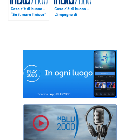
Cosa c’è di buono –
Cosa c’è di buono –
“Se il mare finisce”
L’impegno di
Emergency in
Afghanistan