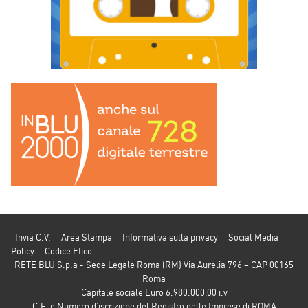
Invia C.V.
Area Stampa
Informativa sulla privacy
Social Media
Policy
Codice Etico
RETE BLU S.p.a - Sede Legale Roma (RM) Via Aurelia 796 – CAP 00165
Roma
Capitale sociale Euro 6.980.000,00 i.v
C.F. e Numero d’iscrizione del Registro delle Imprese di ROMA