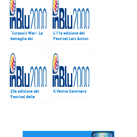
“Jurassic War- La
L’11a edizione del
battaglia dei
Festival Laiv Action
dinosauri”
23a edizione del
Il Venice Seminars
Festival delle
Colline Torinesi