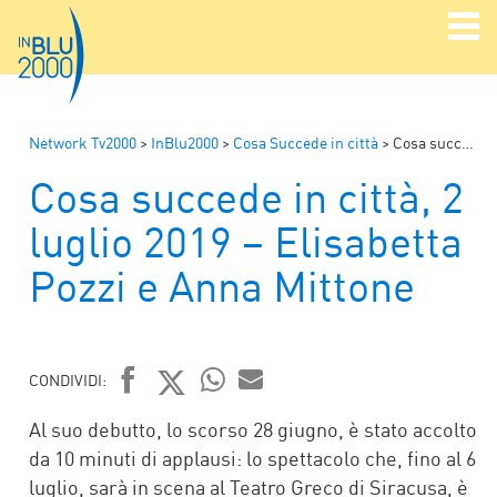
Network Tv2000
>
InBlu2000
>
Cosa Succede in città
>
Cosa succede in città, 2 luglio 2019 – Elisabetta Pozzi e Anna Mittone
Cosa succede in città, 2
luglio 2019 – Elisabetta
Pozzi e Anna Mittone
CONDIVIDI:
FACEBOOK
TWITTER
WHATSAPP
MAIL
Al suo debutto, lo scorso 28 giugno, è stato accolto
da 10 minuti di applausi: lo spettacolo che, fino al 6
luglio, sarà in scena al Teatro Greco di Siracusa, è