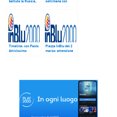
battuta la Russia,
settimana con
Italia in semifinale
inBlu.
Timeline: con Paolo
Piazza InBlu del 2
Attivissimo
marzo: attenzione
parleremo di grey
sui Voucher lavoro e
hat, gli “hacker
terremotati del
buoni”
centro italia