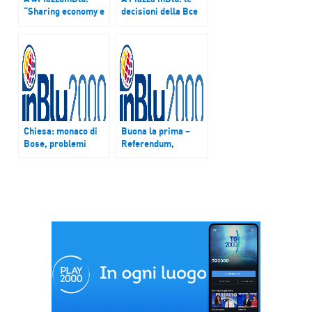
“Sharing economy e
decisioni della Bce
class action, quando
su tassi di
l’unione fa la forza”
interesse e
Quantitative Easing
Chiesa: monaco di
Buona la prima –
Bose, problemi
Referendum,
liturgia non si
Tensioni politiche e
risolvono tornando
incertezze
indietro. Vaticano II
indeboliscono
grande dono
Piazza Affari