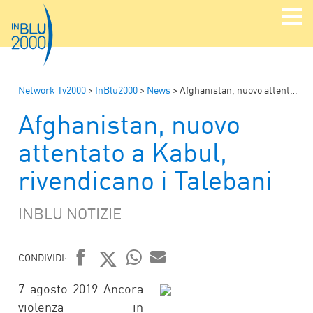
Network Tv2000
>
InBlu2000
>
News
>
Afghanistan, nuovo attentato a Kabul, rivendicano i Talebani
Afghanistan, nuovo
attentato a Kabul,
rivendicano i Talebani
INBLU NOTIZIE
CONDIVIDI:
FACEBOOK
TWITTER
WHATSAPP
MAIL
7 agosto 2019 Ancora
violenza in