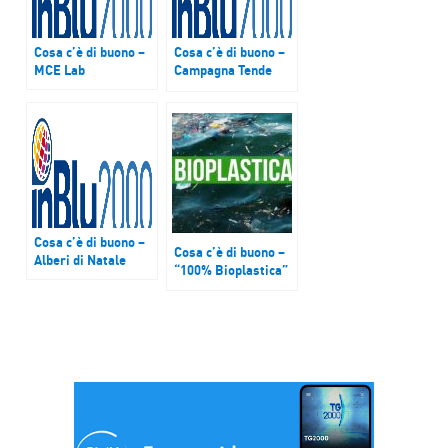
Cosa c’è di buono –
Cosa c’è di buono –
MCE Lab
Campagna Tende
Fada2i
Cosa c’è di buono –
Cosa c’è di buono –
Alberi di Natale
“100% Bioplastica”
di origine naturale,
rinnovabile,
biodegradabile al
100 per cento e
compatibile con
l’ambiente