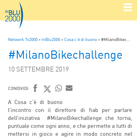
Network Tv2000
>
InBlu2000
>
Cosa c'è di buono
>
#MilanoBikechallenge
#MilanoBikechallenge
10 SETTEMBRE 2019
CONDIVIDI:
FACEBOOK
TWITTER
WHATSAPP
MAIL
A Cosa c’è di buono
l’incontro con il direttore di fiab per parlare
dell’iniziativa #MilanoBikechallenge che torna,
puntuale come ogni anno, e che permette a tutti di
mettersi in gioco e agire in modo concreto nel