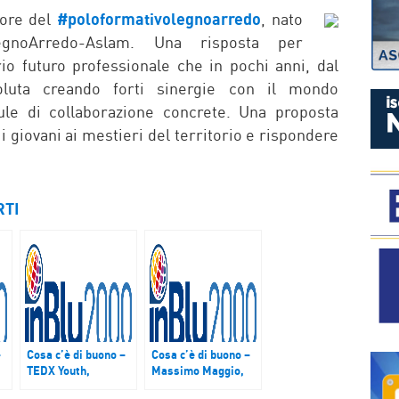
P
tore del
#poloformativolegnoarredo
, nato
legnoArredo-Aslam. Una risposta per
io futuro professionale che in pochi anni, dal
oluta creando forti sinergie con il mondo
ule di collaborazione concrete. Una proposta
i giovani ai mestieri del territorio e rispondere
RTI
–
Cosa c’è di buono –
Cosa c’è di buono –
TEDX Youth,
Massimo Maggio,
Cicloturismo e
Direttore CBM