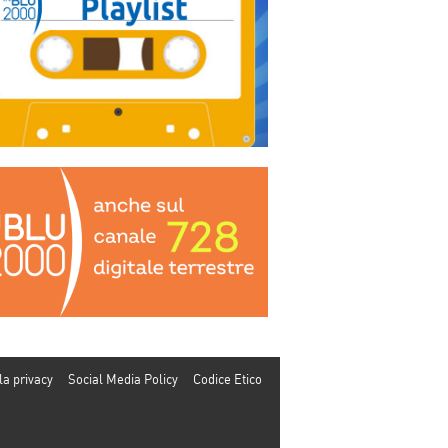
la privacy
Social Media Policy
Codice Etico