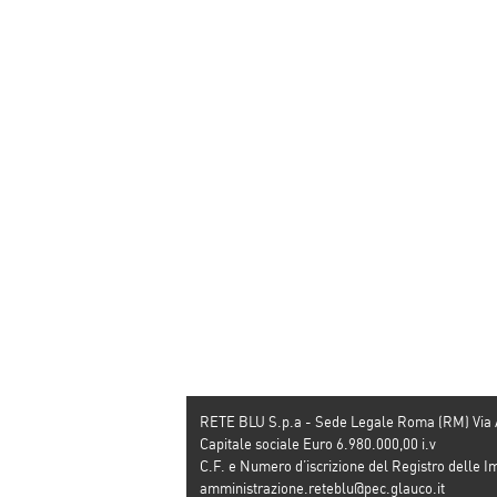
Associazione CAF,
Ero Straniero per 
Figli della Shoah
Casa della carità,
Michele Gentile e i
libro che rispetta
l’ambiente
RETE BLU S.p.a - Sede Legale Roma (RM) Via
Capitale sociale Euro 6.980.000,00 i.v
C.F. e Numero d’iscrizione del Registro dell
amministrazione.reteblu@pec.glauco.it