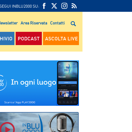
SEGUI INBLU2000 SU:
FEED
FACEBOOK
TWITTER
FEED
RSS
ewsletter
Area Riservata
Contatti
RSS
HIVIO
PODCAST
ASCOLTA LIVE