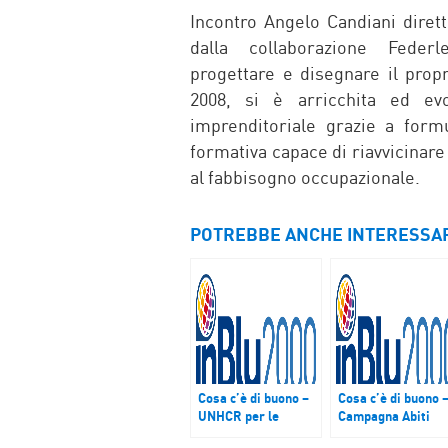
FACEBOOK
TWITTER
WHATSAP
MAIL
Incontro Angelo Candiani diret
dalla collaborazione Feder
progettare e disegnare il propr
2008, si è arricchita ed ev
imprenditoriale grazie a form
formativa capace di riavvicinare 
al fabbisogno occupazionale.
POTREBBE ANCHE INTERESSA
Cosa c’è di buono –
Cosa c’è di buono 
UNHCR per le
Campagna Abiti
bambine rifugiate,
Puliti, campagna