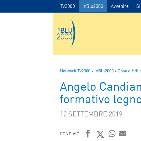
Tv2000
InBlu2000
Avvenire
S
Network Tv2000
>
InBlu2000
>
Cosa c'è di
Angelo Candiani
formativo legn
12 SETTEMBRE 2019
CONDIVIDI: