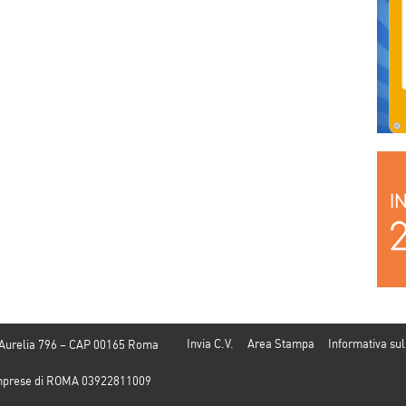
la
“Balconi
Italia Onlus
salvagente”
l
Invia C.V.
Area Stampa
Informativa sul
 Aurelia 796 – CAP 00165 Roma
e Imprese di ROMA 03922811009