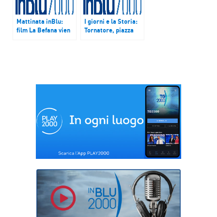
Mattinata inBlu:
I giorni e la Storia:
film La Befana vien
Tornatore, piazza
di notte, libri sul
della Loggia,
Natale, vigilia con
Giovanna D’Arco,
Pietro Bartolo
Concato