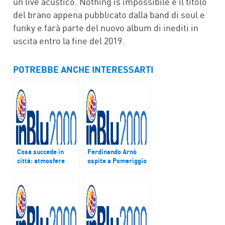
un live acustico. Nothing is impossibile è il titolo
del brano appena pubblicato dalla band di soul e
funky e farà parte del nuovo album di inediti in
uscita entro la fine del 2019.
POTREBBE ANCHE INTERESSARTI
Cosa succede in
Ferdinando Arnò
città: atmosfere
ospite a Pomeriggio
natalizie nelle città,
InBlu
beni del Fai, teatro,
libri