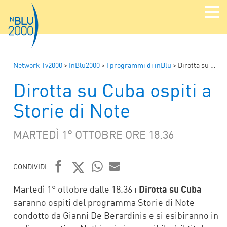
Network Tv2000
>
InBlu2000
>
I programmi di inBlu
>
Dirotta su Cuba ospiti a Storie di Note
Dirotta su Cuba ospiti a
Storie di Note
MARTEDÌ 1° OTTOBRE ORE 18.36
CONDIVIDI:
FACEBOOK
TWITTER
WHATSAPP
MAIL
Martedì 1° ottobre dalle 18.36 i
Dirotta su Cuba
saranno ospiti del programma Storie di Note
condotto da Gianni De Berardinis e si esibiranno in