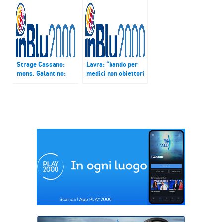
Strage Cassano:
Lavra: “bando per
mons. Galantino:
medici non obiettori
“Arresti frenano
è un errore
sfiducia montante
oggettivo della
verso istituzioni”
Regione e va
rettificato”