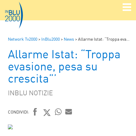
Network Tv2000
>
InBlu2000
>
News
>
Allarme Istat: “Troppa evasione, pesa su crescita”’
Allarme Istat: “Troppa
evasione, pesa su
crescita”’
INBLU NOTIZIE
CONDIVIDI:
FACEBOOK
TWITTER
WHATSAPP
MAIL