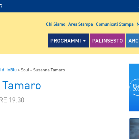
IR
Chi Siamo
Area Stampa
Comunicati Stampa
N
PROGRAMMI
PALINSESTO
ARC
 di inBlu
>
Soul – Susanna Tamaro
a Tamaro
E 19.30
P