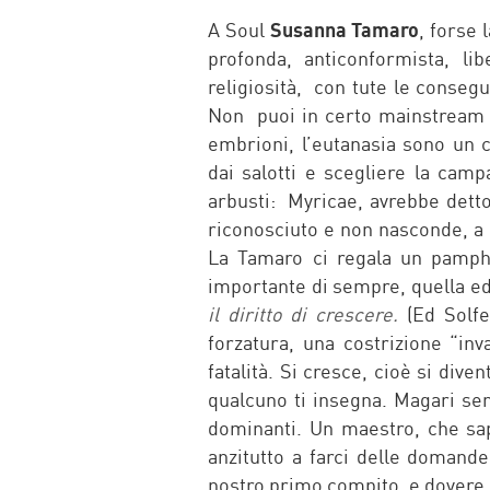
A Soul
Susanna Tamaro
, forse 
profonda, anticonformista, l
religiosità, con tute le conse
Non puoi in certo mainstream d
embrioni, l’eutanasia sono un c
dai salotti e scegliere la camp
arbusti: Myricae, avrebbe detto
riconosciuto e non nasconde, a 
La Tamaro ci regala un pamphl
importante di sempre, quella e
il diritto di crescere.
(Ed Solfe
forzatura, una costrizione “in
fatalità. Si cresce, cioè si dive
qualcuno ti insegna. Magari sen
dominanti. Un maestro, che sapp
anzitutto a farci delle domande
nostro primo compito, e dovere.