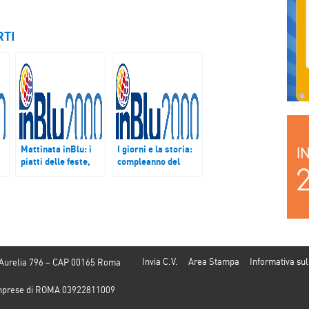
RTI
Mattinata inBlu: i
I giorni e la storia:
piatti delle feste,
compleanno del
teatro, strenne
Papa, primavera
natalizie. E c’è
araba, Benigni
Lorena Bianchetti
Invia C.V.
Area Stampa
Informativa sul
 Aurelia 796 – CAP 00165 Roma
e Imprese di ROMA 03922811009