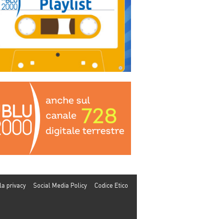
la privacy
Social Media Policy
Codice Etico