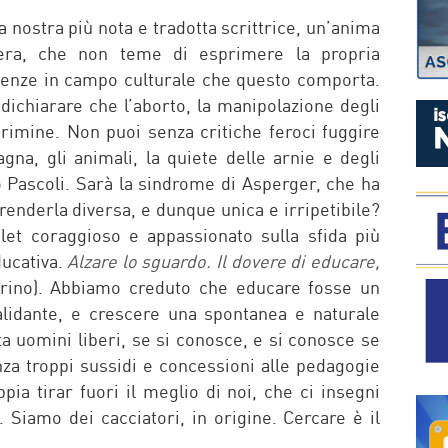
la nostra più nota e tradotta scrittrice, un’anima
ibera, che non teme di esprimere la propria
guenze in campo culturale che questo comporta.
ichiarare che l’aborto, la manipolazione degli
rimine. Non puoi senza critiche feroci fuggire
agna, gli animali, la quiete delle arnie e degli
 Pascoli. Sarà la sindrome di Asperger, che ha
renderla diversa, e dunque unica e irripetibile?
et coraggioso e appassionato sulla sfida più
ducativa.
Alzare lo sguardo. Il dovere di educare,
rino). Abbiamo creduto che educare fosse un
validante, e crescere una spontanea e naturale
nta uomini liberi, se si conosce, e si conosce se
za troppi sussidi e concessioni alle pedagogie
ia tirar fuori il meglio di noi, che ci insegni
. Siamo dei cacciatori, in origine. Cercare è il