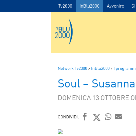
Tv2000
InBlu2000
Avvenire
S
Network Tv2000
>
InBlu2000
>
I programmi
Soul – Susann
DOMENICA 13 OTTOBRE OR
CONDIVIDI:
FACEBOOK
TWITTER
WHATSAP
MAIL