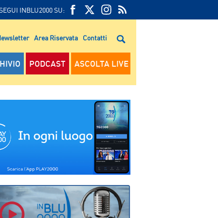
SEGUI INBLU2000 SU:
FEED
FACEBOOK
TWITTER
FEED
RSS
ewsletter
Area Riservata
Contatti
RSS
HIVIO
PODCAST
ASCOLTA LIVE