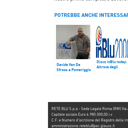
POTREBBE ANCHE INTERESSA
Disco inBlu today:
Davide Van De
Altrove degli
Sfroos a Pomeriggio
Eugenio in via di
InBlu ci racconta del
Gioia disco della
suo primo concerto
settimana
allo stadio San Siro
il 9 giogno 2017
RETE BLU S.p.a - Sede Legale Roma (RM) Via
Capitale sociale Euro 6.980.000,00 i.v
C.F. e Numero d’iscrizione del Registro dell
amministrazione.reteblu@pec.glauco.it