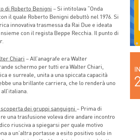
tto di Roberto Benigni
– Si intitolava “Onda
con il quale Roberto Benigni debuttò nel 1976. Si
irica innovativa trasmessa da Rai Due e ideata
insieme con il regista Beppe Recchia. Il punto di
r.
lter Chiari
– All’anagrafe era Walter
rande schermo per tutti era Walter Chiari,
ca e surreale, unita a una spiccata capacità
 ebbe una brillante carriera, che lo renderà uno
all’italiana.
 scoperta dei gruppi sanguigni
– Prima di
re una trasfusione voleva dire andare incontro
ico riusciva a spiegarsi per quale motivo
na a un’altra portasse a esito positivo solo in