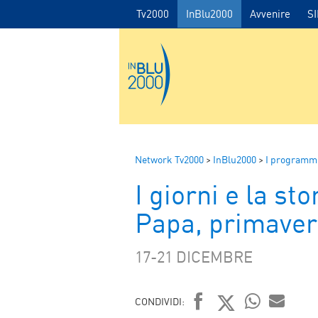
Tv2000
InBlu2000
Avvenire
S
Network Tv2000
>
InBlu2000
>
I programmi
I giorni e la st
Papa, primaver
17-21 DICEMBRE
CONDIVIDI: