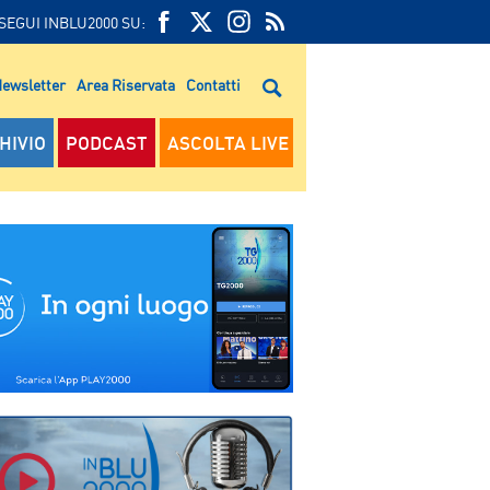
SEGUI INBLU2000 SU:
FEED
FACEBOOK
TWITTER
FEED
RSS
ewsletter
Area Riservata
Contatti
RSS
HIVIO
PODCAST
ASCOLTA LIVE