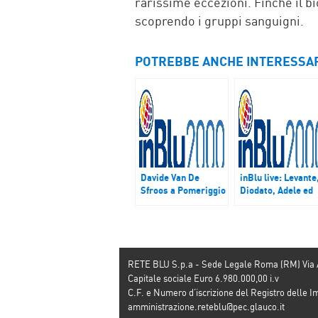
rarissime eccezioni. Finché il b
scoprendo i gruppi sanguigni.
POTREBBE ANCHE INTERESSA
Davide Van De
inBlu live: Levante
Sfroos a Pomeriggio
Diodato, Adele ed
InBlu il 2 febbraio
Ed Sheeran
alle 15.00
RETE BLU S.p.a - Sede Legale Roma (RM) Via
Capitale sociale Euro 6.980.000,00 i.v
C.F. e Numero d’iscrizione del Registro dell
amministrazione.reteblu@pec.glauco.it