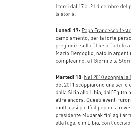
FACEBOOK
TWITTER
WHATSAP
MAIL
I temi dal 17 al 21 dicembre del
la storia.
Lunedì 17:
Papa Francesco feste
cambiamento, per la forte perso
pregiudizi sulla Chiesa Cattolic
Mario Bergoglio, nato in argentin
compleanno, a I Giorni e la Stori
Martedì 18
:
Nel 2010 scoppia la
del 2011 scoppiarono una serie di
dalla Siria alla Libia, dall’Egitto 
altre ancora. Questi eventi furo
molti casi portò il popolo a roves
presidente Mubarak finì agli arres
alla fuga, e in Libia, con l’uccis