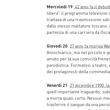
Mercoledì 19
:
42 anni fa il debu
libera” il programma televisivo 
trattava di una trasmissione sat
dallo stesso mattatore toscano, 
partenza di una carriera da Osca
Giovedì 20
:
27 anni fa moriva Wa
Annichiarico, ma nel piccolo e g
amato per la sua comicità freneti
parodistica. Formatosi a teatro,
dei protagonisti della commedia 
Venerdì 21
:
21 dicembre 1900: la
quell’importante traguardo, subi
a morte quasi certa. Nessun med
trasferire il sangue da una perso