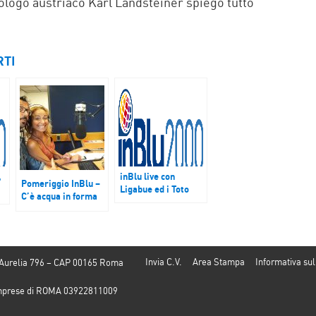
iologo austriaco Karl Landsteiner spiegò tutto
RTI
,
inBlu live con
Pomeriggio InBlu –
Ligabue ed i Toto
C’è acqua in forma
liquida su Marte
Invia C.V.
Area Stampa
Informativa sul
 Aurelia 796 – CAP 00165 Roma
e Imprese di ROMA 03922811009