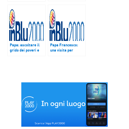
chiesa di rito
speciale e diaconato
femminile: proposte
per una chiesa dal
volto amazzonico
Papa: ascoltare il
Papa Francesco:
grido dei poveri e
una visita per
della terra
lanciare un
messaggio di pace
al mondo