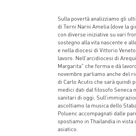
FACEBOOK
TWITTER
WHATSAP
MAIL
Sulla povertà analizziamo gli ul
di Terni Narni Amelia (dove la g
con diverse iniziative su vari fr
sostegno alla vita nascente e al
e nella diocesi di Vittorio Veneto
lavoro. Nell’arcidiocesi di Areq
Margarita” che forma e dà lavoro
novembre parliamo anche del ri
di Carlo Acutis che sarà quindi 
medici dati dal filosofo Seneca n
sanitari di oggi. Sull’immigrazi
ascoltiamo la musica dello Stab
Poluenc accompagnati dalle parol
spostiamo in Thailandia in vista
asiatico.