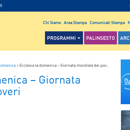
IR
Chi Siamo
Area Stampa
Comunicati Stampa
N
PROGRAMMI
PALINSESTO
ARC
 domenica
>
Ecclesia la domenica – Giornata mondiale dei poveri
menica – Giornata
overi