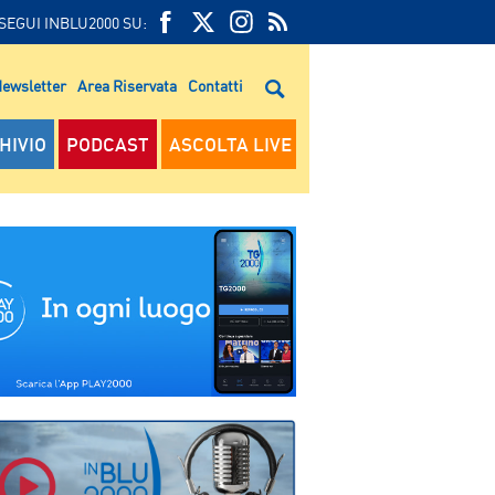
SEGUI INBLU2000 SU:
FEED
FACEBOOK
TWITTER
FEED
RSS
ewsletter
Area Riservata
Contatti
RSS
HIVIO
PODCAST
ASCOLTA LIVE