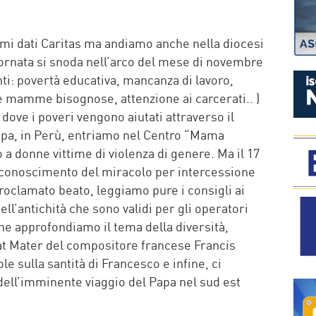
P
timi dati Caritas ma andiamo anche nella diocesi
iornata si snoda nell’arco del mese di novembre
onti: povertà educativa, mancanza di lavoro,
le mamme bisognose, attenzione ai carcerati.. )
 dove i poveri vengono aiutati attraverso il
uipa, in Perù, entriamo nel Centro “Mama
 a donne vittime di violenza di genere. Ma il 17
conoscimento del miracolo per intercessione
proclamato beato, leggiamo pure i consigli ai
ell’antichità che sono validi per gli operatori
one approfondiamo il tema della diversità,
at Mater del compositore francese Francis
e sulla santità di Francesco e infine, ci
 dell’imminente viaggio del Papa nel sud est