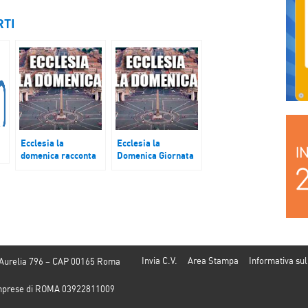
RTI
Ecclesia la
Ecclesia la
domenica racconta
Domenica Giornata
il fenomeno delle
Mondiale dei poveri
sette in Italia
Invia C.V.
Area Stampa
Informativa sul
 Aurelia 796 – CAP 00165 Roma
e Imprese di ROMA 03922811009