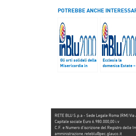
POTREBBE ANCHE INTERESSA
Gli orti solidali della
Ecclesia la
Misericordia in
domenica Estate –
Ecclesia la
Speciale Madre
domenica alle 9
Teresa di Calcutta
RETE BLU S.p.a - Sede Legale Roma (RM) Via
Capitale sociale Euro 6.980.000,00 i.v
C.F. e Numero d’iscrizione del Registro dell
amministrazione.reteblu@pec.glauco.it