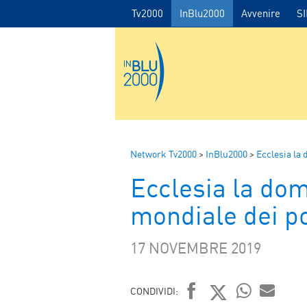
Tv2000
InBlu2000
Avvenire
S
Network Tv2000
>
InBlu2000
>
Ecclesia la
Ecclesia la do
mondiale dei p
17 NOVEMBRE 2019
CONDIVIDI: