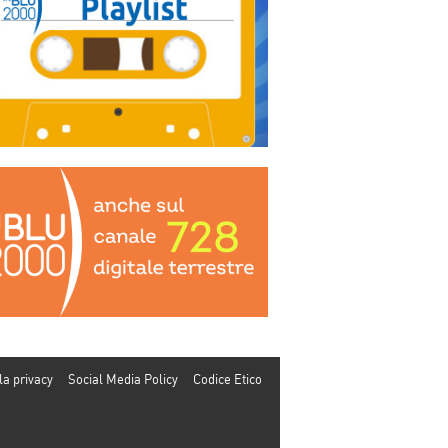
la privacy
Social Media Policy
Codice Etico