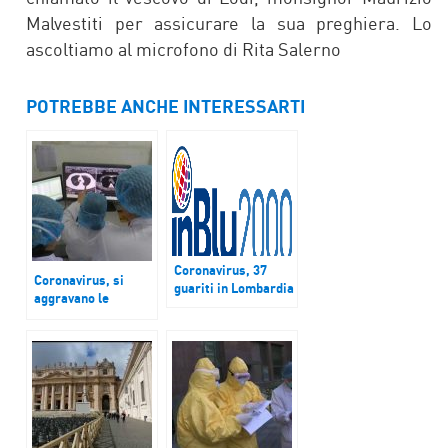
Malvestiti per assicurare la sua preghiera. Lo
ascoltiamo al microfono di Rita Salerno
POTREBBE ANCHE INTERESSARTI
Coronavirus, 37
Coronavirus, si
guariti in Lombardia
aggravano le
condizioni della
coppia di cinesi
ricoverata allo
Spallanzani