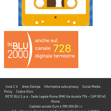
Invia C.V.
Area Stampa
Informativa sulla privacy
Social Media
Policy
Codice Etico
RETE BLU S.p.a - Sede Legale Roma (RM) Via Aurelia 796 – CAP 00165
Roma
Capitale sociale Euro 6.980.000,00 i.v