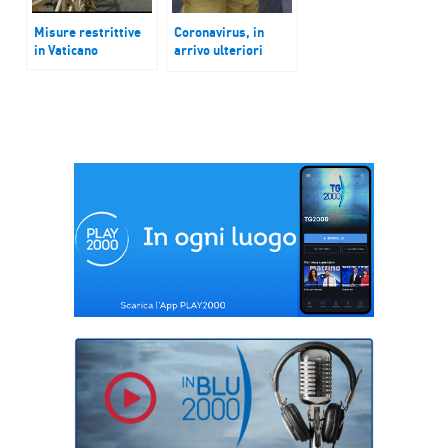
Misure restrittive
Coronavirus, in
in Vaticano
arrivo ulteriori
misure e ospedali
da campo al Nord