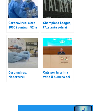
Coronavirus: oltre
Champions League,
1800 i contagi, 52 le
l’Atalanta vola ai
vittime, 149 i guariti
quarti e dedica la
qualificazione a chi
combatte il
coronavirus
Coronavirus,
Cala per la prima
riaperture:
volta il numero dei
pressing delle
contagiati in Italia,
regioni
ad Aosta un bimbo
nato positivo