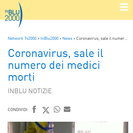
Network Tv2000
>
InBlu2000
>
News
>
Coronavirus, sale il numero dei medici morti
Coronavirus, sale il
numero dei medici
morti
INBLU NOTIZIE
CONDIVIDI:
FACEBOOK
TWITTER
WHATSAPP
MAIL