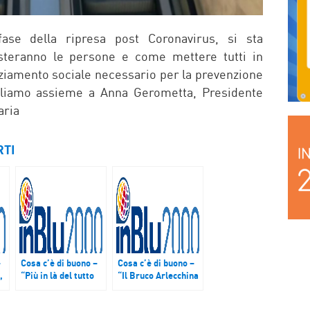
 fase della ripresa post Coronavirus, si sta
teranno le persone e come mettere tutti in
anziamento sociale necessario per la prevenzione
arliamo assieme a Anna Gerometta, Presidente
aria
RTI
–
Cosa c’è di buono –
Cosa c’è di buono –
,
“Più in là del tutto
“Il Bruco Arlecchina
po
non si può andare”,
torna in Cina”, LIPU
Associazione
BirdLife Italia e