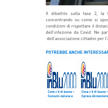
Il dibattito sulla fase 2, la
concentrando su come si spos
condizioni di rispettare il dist
dell’infezione da Covid. Ne p
dell’associazione cittadini per l’
POTREBBE ANCHE INTERESSA
Cosa c’è di buono –
Cosa c’è di buono 
Comunit-Azione e
Spreco Alimentare
“In giro vagando –
il progetto UE Cor
Un’Ape Car Classic”
Europeo di