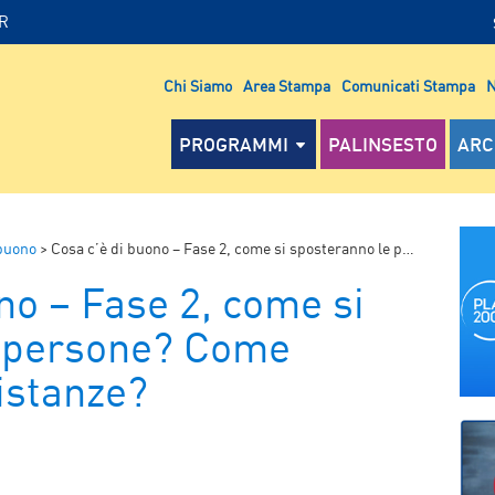
IR
Chi Siamo
Area Stampa
Comunicati Stampa
N
PROGRAMMI
PALINSESTO
ARC
 buono
>
Cosa c’è di buono – Fase 2, come si sposteranno le persone? Come mantenere le distanze?
no – Fase 2, come si
e persone? Come
istanze?