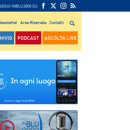
SEGUI INBLU2000 SU:
FEED
FACEBOOK
TWITTER
FEED
RSS
ewsletter
Area Riservata
Contatti
RSS
HIVIO
PODCAST
ASCOLTA LIVE