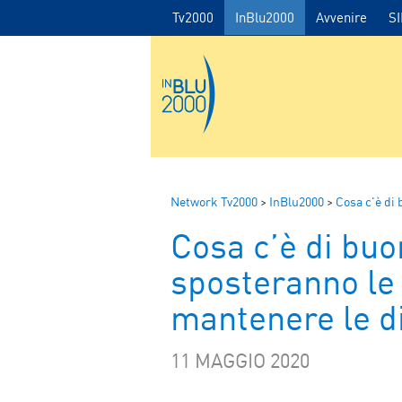
Tv2000
InBlu2000
Avvenire
S
Network Tv2000
>
InBlu2000
>
Cosa c'è di
Cosa c’è di buo
sposteranno l
mantenere le d
11 MAGGIO 2020