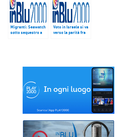
Migranti: Seawatch
Voto in Israele si va
sotto sequestro a
verso la parità fra
Malta e Grosse
Netanyahu e Gantz
Koalition a rischio
in Germania