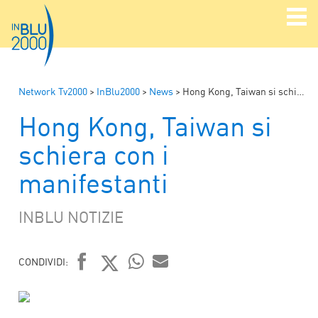
Network Tv2000
>
InBlu2000
>
News
>
Hong Kong, Taiwan si schiera con i manifestanti
Hong Kong, Taiwan si
schiera con i
manifestanti
INBLU NOTIZIE
CONDIVIDI:
FACEBOOK
TWITTER
WHATSAPP
MAIL