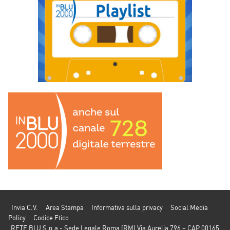
Invia C.V.
Area Stampa
Informativa sulla privacy
Social Media
Policy
Codice Etico
RETE BLU S.p.a - Sede Legale Roma (RM) Via Aurelia 796 – CAP 00165