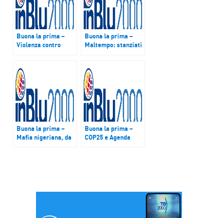
Buona la prima –
Buona la prima –
Violenza contro
Maltempo: stanziati
donne e bambini –
11 miliardi, resta
Ricerca WeWorld:
l’allerta rossa in
sono connesse, per
Emilia Romagna per
prevenire bisogna
la piena del Po.
lavorare sui nuclei
Ticino esondato a
familiari e con le
Pavia
scuole
Buona la prima –
Buona la prima –
Mafia nigeriana, da
COP25 e Agenda
Bari oltre 30 arresti
2030 – L’Ue rischia
in Italia e all’estero:
di fallire senza una
la base era il Cara.
svolta. Il Papa:
Tratta di esseri
interventi ancora
umani, riduzione in
troppo deboli. Focus
schiavitù,
con Jeronim
prostituzione.
Capaldo, UNCTAD
Focus con Sergio
Nazzaro, autore di