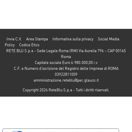
Invia C.V.
Area Stampa
Informativa sulla privacy
Social Media
Policy
Codice Etico
RETE BLU S.p.a - Sede Legale Roma (RM) Via Aurelia 796 – CAP 00165
Roma
Capitale sociale Euro 6.980.000,00 i.v
C.F. e Numero d’iscrizione del Registro delle Imprese di ROMA
03922811009
amministrazione.reteblu@pec.glauco.it
Copyright 2026 ReteBlu S.p.a - Tutti i diritti riservati.