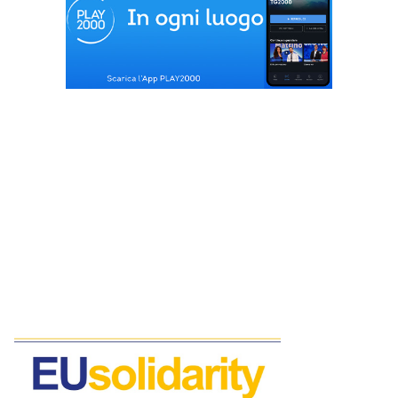
‘Mafia nigeriana’