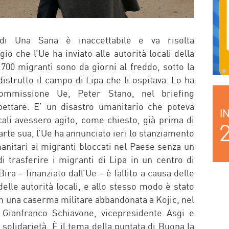
di Una Sana è inaccettabile e va risolta
o che l’Ue ha inviato alle autorità locali della
700 migranti sono da giorni al freddo, sotto la
istrutto il campo di Lipa che li ospitava. Lo ha
 Commissione Ue, Peter Stano, nel briefing
ettare. E’ un disastro umanitario che poteva
ocali avessero agito, come chiesto, già prima di
arte sua, l’Ue ha annunciato ieri lo stanziamento
umanitari ai migranti bloccati nel Paese senza un
di trasferire i migranti di Lipa in un centro di
Bira – finanziato dall’Ue – è fallito a causa delle
 delle autorità locali, e allo stesso modo è stato
i in una caserma militare abbandonata a Kojic, nel
Gianfranco Schiavone, vicepresidente Asgi e
 solidarietà. È il tema della puntata di Buona la