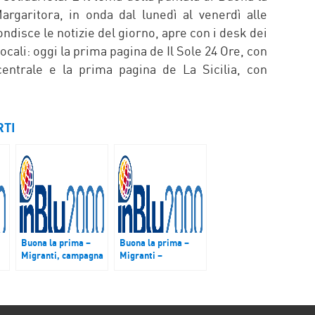
rgaritora, in onda dal lunedì al venerdì alle
ndisce le notizie del giorno, apre con i desk dei
locali: oggi la prima pagina de Il Sole 24 Ore, con
centrale e la prima pagina de La Sicilia, con
RTI
Buona la prima –
Buona la prima –
Migranti, campagna
Migranti –
‘Io accolgo’:
Accoglienza,
g
approvare la
rimpatri, daspo
riforma dei decreti
urbano. Nuova
sicurezza
protezione speciale