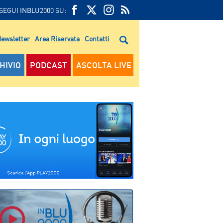
SEGUI INBLU2000 SU:
FEED
FACEBOOK
TWITTER
FEED
RSS
ewsletter
Area Riservata
Contatti
RSS
HIVIO
PODCAST
ASCOLTA LIVE