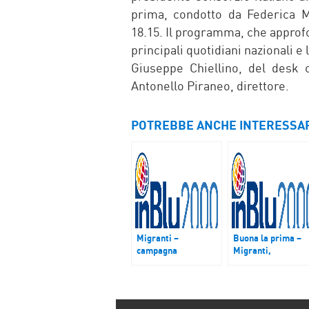
prima, condotto da Federica Ma
18.15. Il programma, che approfo
principali quotidiani nazionali e 
Giuseppe Chiellino, del desk 
Antonello Piraneo, direttore.
POTREBBE ANCHE INTERESSA
Migranti –
Buona la prima –
campagna
Migranti,
#IoAccolgo: abolire
memorandum
i decreti sicurezza e
Italia-Libia. Le On
gli accordi con la
contro il rinnovo: è
Libia
un accordo