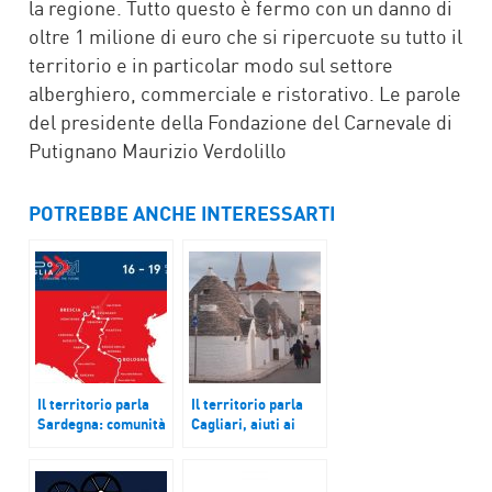
la regione. Tutto questo è fermo con un danno di
oltre 1 milione di euro che si ripercuote su tutto il
territorio e in particolar modo sul settore
alberghiero, commerciale e ristorativo. Le parole
del presidente della Fondazione del Carnevale di
Putignano Maurizio Verdolillo
POTREBBE ANCHE INTERESSARTI
Il territorio parla
Il territorio parla
Sardegna: comunità
Cagliari, aiuti ai
minori senza
senza fissa dimora.
vaccini; Puglia:
25 anni di
Apulia Web Fest
Alberobello “Sito