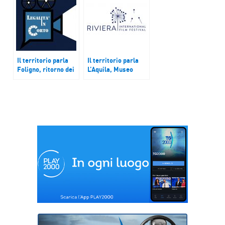
incontra Giffoni Film
UNESCO”. Umbria,
Festival; Brescia: al
aumento pazienti
via la 39° Mille
richiedenti
Miglia
esenzione vaccino
Il territorio parla
Il territorio parla
Foligno, ritorno dei
L’Aquila, Museo
turisti. ‘Legalità in
della Perdonanza
corto’, Montichiari
Celestiniana.
(BS) e il filmato
Pasolini 100, le
“Wolf”. Puglia,
iniziative a Saronno.
turismo e carenza di
Sesta edizione del
personale
Riviera
International Film
Festival