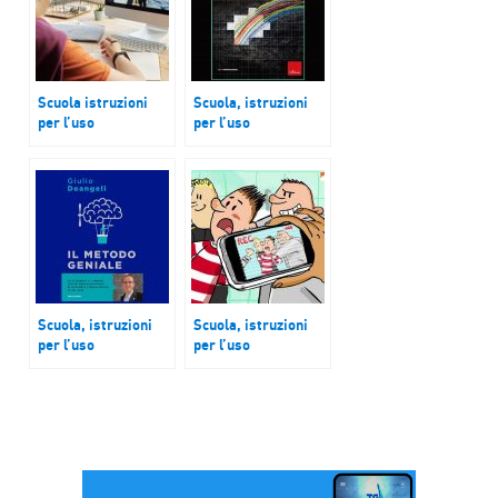
Scuola istruzioni
Scuola, istruzioni
per l’uso
per l’uso
Dopo un anno di
Un’altra didattica è
Didattica a Distanza
possibile
Scuola, istruzioni
Scuola, istruzioni
per l’uso
per l’uso
Il metodo geniale
Osservatorio
indifesa