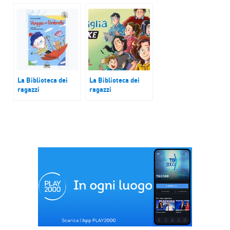
altre stranezze
La Biblioteca dei
La Biblioteca dei
ragazzi
ragazzi
Viaggio con
Famiglia Like
l’ombrello