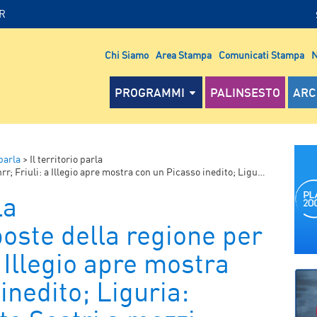
IR
Chi Siamo
Area Stampa
Comunicati Stampa
N
PROGRAMMI
PALINSESTO
ARC
 parla
>
Il territorio parla
io apre mostra con un Picasso inedito; Liguria: chiusura viadotto Sestri a mezzi pesanti
la
oste della regione per
 a Illegio apre mostra
inedito; Liguria: