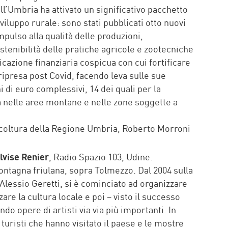
ll’Umbria ha attivato un significativo pacchetto
iluppo rurale: sono stati pubblicati otto nuovi
pulso alla qualità delle produzioni,
sostenibilità delle pratiche agricole e zootecniche
cazione finanziaria cospicua con cui fortificare
 ripresa post Covid, facendo leva sulle sue
i di euro complessivi, 14 dei quali per la
la nelle aree montane e nelle zone soggette a
ricoltura della Regione Umbria, Roberto Morroni
lvise Renier
, Radio Spazio 103, Udine.
montagna friulana, sopra Tolmezzo. Dal 2004 sulla
 Alessio Geretti, si è cominciato ad organizzare
are la cultura locale e poi – visto il successo
do opere di artisti via via più importanti. In
 turisti che hanno visitato il paese e le mostre