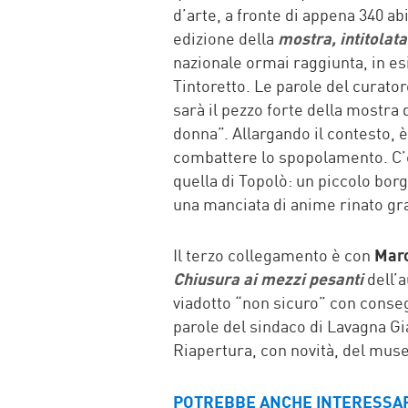
d’arte, a fronte di appena 340 ab
edizione della
mostra, intitolat
nazionale ormai raggiunta, in es
Tintoretto. Le parole del curato
sarà il pezzo forte della mostra 
donna”. Allargando il contesto, è
combattere lo spopolamento. C’è 
quella di Topolò: un piccolo borg
una manciata di anime rinato graz
Il terzo collegamento è con
Marc
Chiusura ai mezzi pesanti
dell’a
viadotto “non sicuro” con consegu
parole del sindaco di Lavagna G
Riapertura, con novità, del muse
POTREBBE ANCHE INTERESSA