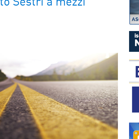
to Sestri a mezzi
P