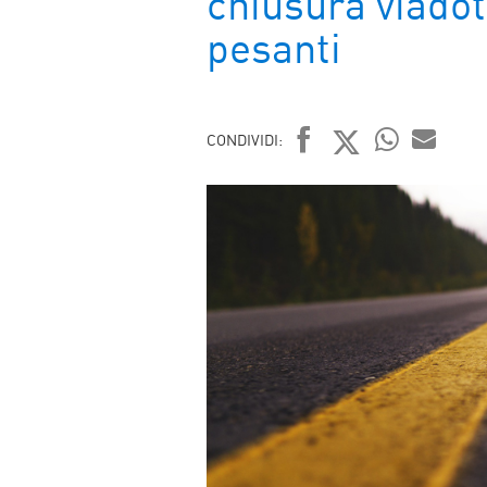
chiusura viadot
pesanti
CONDIVIDI:
FACEBOOK
TWITTER
WHATSAP
MAIL