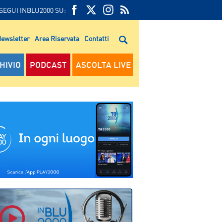
SEGUI INBLU2000 SU:
FEED
FACEBOOK
TWITTER
FEED
RSS
ewsletter
Area Riservata
Contatti
RSS
HIVIO
PODCAST
ASCOLTA LIVE