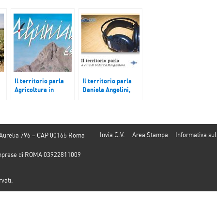
Il territorio parla
Il territorio parla
Agricoltura in
Daniela Angelini,
Sardegna tra
sindaca di Riccione.
mancanza di
Il commercio a
manodopera e
Saronno e nel
flagello delle
varesotto. Caro
locuste. L’Aquila,
gasolio, sciopero
Invia C.V.
Area Stampa
Informativa sul
 Aurelia 796 – CAP 00165 Roma
e
“Alpiniadi estive”
della marineria di
2022. Varese,
Santa Margherita.
e Imprese di ROMA 03922811009
mobilità
sostenibile.
rvati.