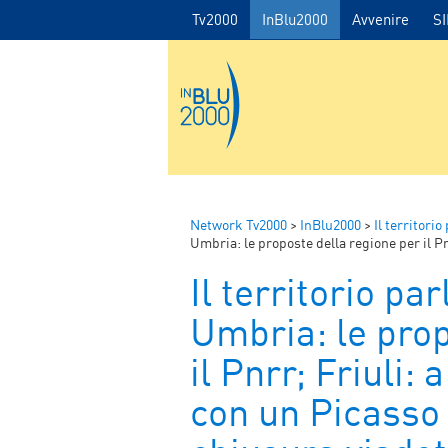
Tv2000
InBlu2000
Avvenire
S
Network Tv2000
>
InBlu2000
>
Il territorio
Umbria: le proposte della regione per il Pnrr; Friuli: a Illeg
Il territorio par
Umbria: le prop
il Pnrr; Friuli:
con un Picasso 