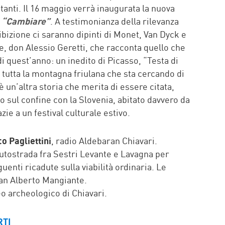
itanti. Il 16 maggio verrà inaugurata la nuova
a “Cambiare”
. A testimonianza della rilevanza
ibizione ci saranno dipinti di Monet, Van Dyck e
re, don Alessio Geretti, che racconta quello che
di quest’anno: un inedito di Picasso, “Testa di
 tutta la montagna friulana che sta cercando di
un’altra storia che merita di essere citata,
o sul confine con la Slovenia, abitato davvero da
ie a un festival culturale estivo.
o Pagliettini
, radio Aldebaran Chiavari.
utostrada fra Sestri Levante e Lavagna per
enti ricadute sulla viabilità ordinaria. Le
ian Alberto Mangiante.
o archeologico di Chiavari.
RTI