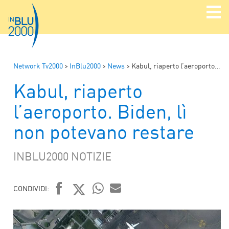
Network Tv2000
>
InBlu2000
>
News
>
Kabul, riaperto l’aeroporto. Biden, lì non potevano restare
Kabul, riaperto
l’aeroporto. Biden, lì
non potevano restare
INBLU2000 NOTIZIE
CONDIVIDI:
FACEBOOK
TWITTER
WHATSAPP
MAIL