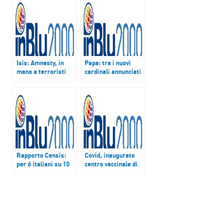
Isis: Amnesty, in
Papa: tra i nuovi
mano a terroristi
cardinali annunciati
armi di decine Paesi
da Francesco anche
l’arcivescovo di
Bangui
Rapporto Censis:
Covid, inaugurato
per 6 italiani su 10
centro vaccinale di
l’immigrazione è un
Sant’Egidio
male