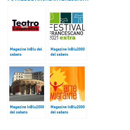
Magazine InBlu del
Magazine InBlu2000
sabato
del sabato
Teatro nei cortili
Il Festival
Francescano
Magazine InBlu2000
Magazine InBlu2000
del sabato
del sabato
Orbita, la stagione
Tommaso Carturan,
di danza al Teatro
Sergio Maifredi,
Palladium di Roma
Luigi Franchi