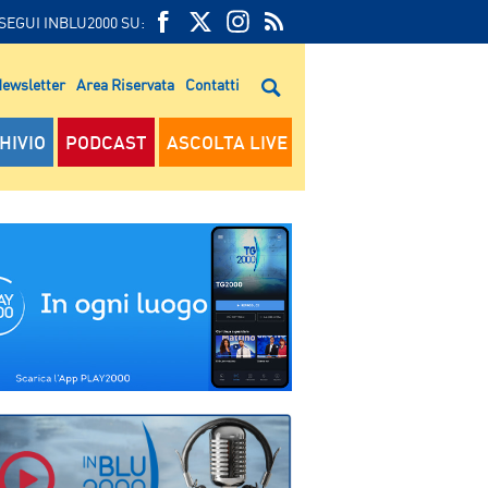
SEGUI INBLU2000 SU:
FEED
FACEBOOK
TWITTER
FEED
RSS
ewsletter
Area Riservata
Contatti
RSS
HIVIO
PODCAST
ASCOLTA LIVE