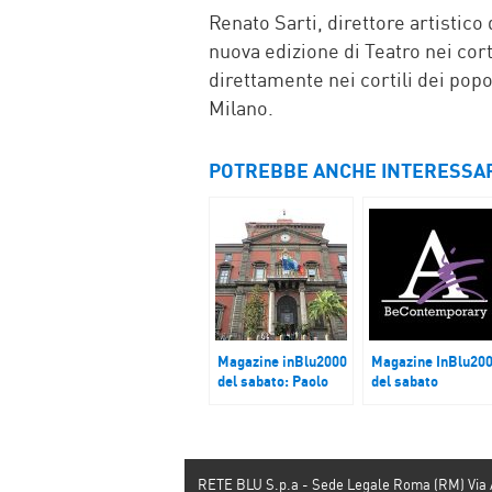
Renato Sarti, direttore artistico
nuova edizione di Teatro nei cort
direttamente nei cortili dei popo
Milano.
POTREBBE ANCHE INTERESSA
Magazine inBlu2000
Magazine InBlu20
del sabato: Paolo
del sabato
Giulierini, direttore
Visioni in danza
MANN
RETE BLU S.p.a - Sede Legale Roma (RM) Via