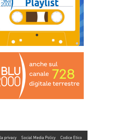
la privacy
Social Media Policy
Codice Etico