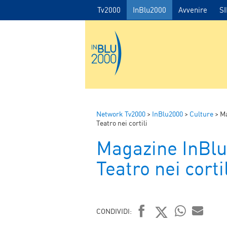
Tv2000
InBlu2000
Avvenire
S
Network Tv2000
>
InBlu2000
>
Culture
>
Ma
Teatro nei cortili
Magazine InBlu
Teatro nei cortil
CONDIVIDI: