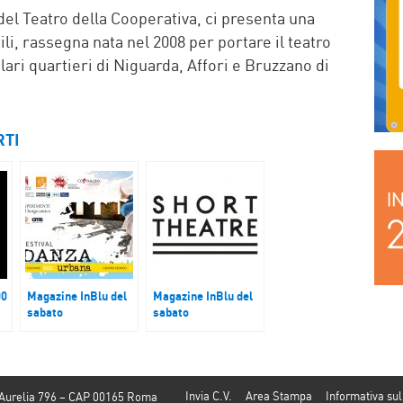
 del Teatro della Cooperativa, ci presenta una
ili, rassegna nata nel 2008 per portare il teatro
lari quartieri di Niguarda, Affori e Bruzzano di
RTI
00
Magazine InBlu del
Magazine InBlu del
sabato
sabato
Festival di Danza
Il Festival Short
Urbana di Corinaldo
Theatre
Invia C.V.
Area Stampa
Informativa sul
 Aurelia 796 – CAP 00165 Roma