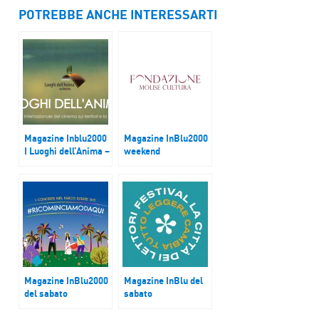
POTREBBE ANCHE INTERESSARTI
Magazine Inblu2000
Magazine InBlu2000
I Luoghi dell’Anima –
weekend
Italian Film Festival
“Umana Commedia”
Magazine InBlu2000
Magazine InBlu del
del sabato
sabato
I Concerti nel Parco
La città dei lettori
2021