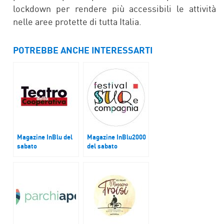
lockdown per rendere più accessibili le attività
nelle aree protette di tutta Italia.
POTREBBE ANCHE INTERESSARTI
Magazine InBlu del
Magazine InBlu2000
sabato
del sabato
Teatro nei cortili
24ª edizione del
SUQ Festival –
Teatro del Dialogo