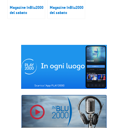
Magazine InBlu2000
Magazine InBlu2000
del sabato
del sabato
L’evento “Fioritura
XXII edizione del
senz’auto”
Premio Massimo
Troisi