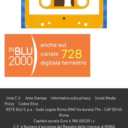
Invia C.V.
Area Stampa
Informativa sulla privacy
Social Media
Policy
Codice Etico
RETE BLU S.p.a - Sede Legale Roma (RM) Via Aurelia 796 – CAP 00165
Roma
Capitale sociale Euro 6.980.000,00 i.v
C.F. e Numero d’iscrizione del Registro delle Imprese di ROMA