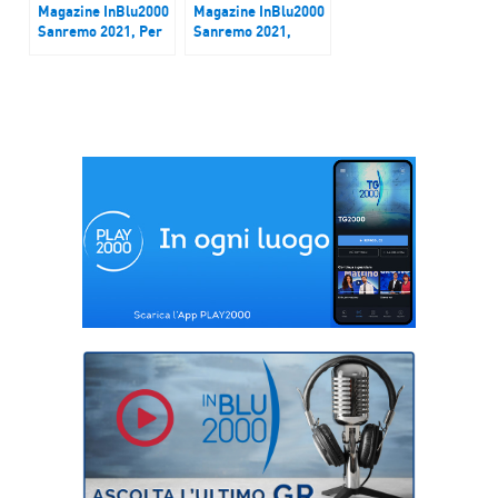
Magazine InBlu2000
Magazine InBlu2000
Sanremo 2021, Per
Sanremo 2021,
Elena Faggi
Folcast in finale con
un’esperienza
‘Scopriti’
indimenticabile