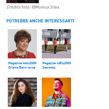
Credits foto: @Monica Silva
POTREBBE ANCHE INTERESSARTI
Magazine Inblu2000
Magazine InBlu2000
Orietta Berti torna
Sanremo,
a Sanremo dopo 29
l’osservatorio dei
anni
ragazzi di Radio
Reverse