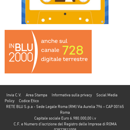
Invia C.V.
Area Stampa
Informativa sulla privacy
Social Media
Policy
Codice Etico
RETE BLU S.p.a - Sede Legale Roma (RM) Via Aurelia 796 – CAP 00165
Roma
Capitale sociale Euro 6.980.000,00 i.v
C.F. e Numero d’iscrizione del Registro delle Imprese di ROMA
03922811009