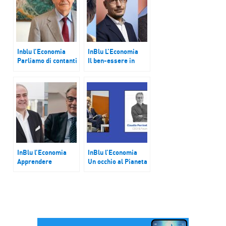
Inblu l’Economia
InBlu L’Economia
Parliamo di contanti
Il ben-essere in
e analizziamo la
azienda e la scienza
risposta alla crisi
per le risorse
umane
InBlu l’Economia
InBlu l’Economia
Apprendere
Un occhio al Pianeta
nell’Infosfera e il
nel giorno di EoF
boom del “Speech to
text”