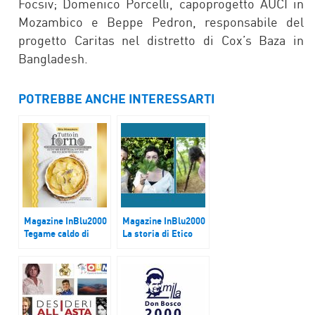
Focsiv; Domenico Porcelli, capoprogetto AUCI in
Mozambico e Beppe Pedron, responsabile del
progetto Caritas nel distretto di Cox’s Baza in
Bangladesh.
POTREBBE ANCHE INTERESSARTI
Magazine InBlu2000
Magazine InBlu2000
Tegame caldo di
La storia di Etico
finocchi e patate
Sartoria