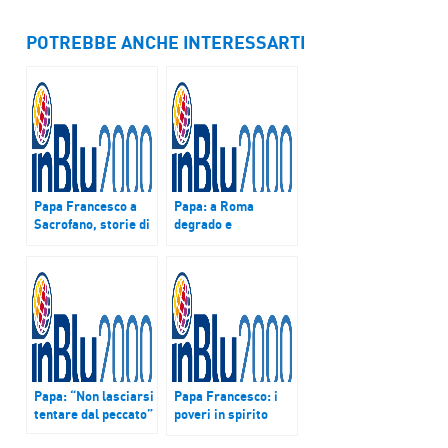
POTREBBE ANCHE INTERESSARTI
Papa Francesco a
Papa: a Roma
Sacrofano, storie di
degrado e
integrazione e di
solitudine. Non
accoglienza
lasciamoci
contagiare da
arroganza di chi
insulta
Papa: “Non lasciarsi
Papa Francesco: i
tentare dal peccato”
poveri in spirito
beati perché