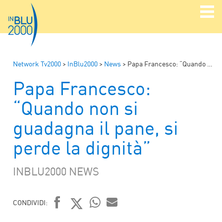
Network Tv2000
>
InBlu2000
>
News
>
Papa Francesco: “Quando non si guadagna il pane, si perde la dignità”
Papa Francesco:
“Quando non si
guadagna il pane, si
perde la dignità”
INBLU2000 NEWS
CONDIVIDI:
WHATSAPP
MAIL