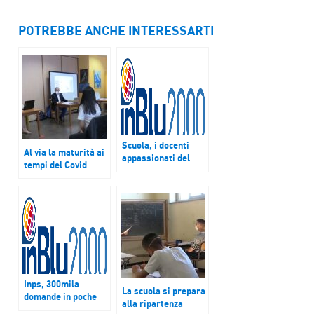
POTREBBE ANCHE INTERESSARTI
Scuola, i docenti
Al via la maturità ai
appassionati del
tempi del Covid
loro lavoro, ma
manca il
riconoscimento
Inps, 300mila
La scuola si prepara
domande in poche
alla ripartenza
ore per bonus per