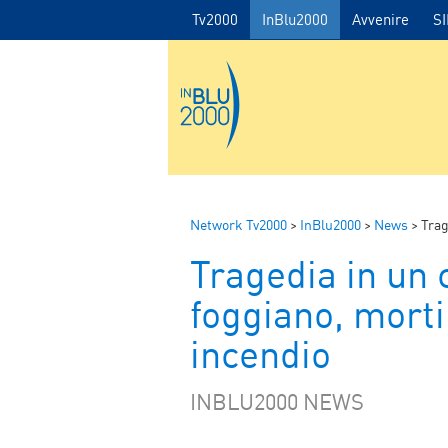
Tv2000
InBlu2000
Avvenire
S
Network Tv2000
>
InBlu2000
>
News
>
Trag
Tragedia in un
foggiano, morti
incendio
INBLU2000 NEWS