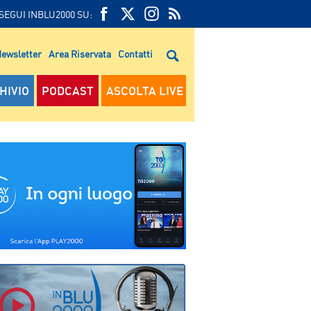
SEGUI INBLU2000 SU:
FEED
FACEBOOK
TWITTER
FEED
RSS
ewsletter
Area Riservata
Contatti
RSS
HIVIO
PODCAST
ASCOLTA LIVE