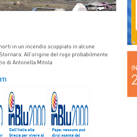
 morti in un incendio scoppiato in alcune
tornara. All’origine del rogo probabilmente
zio di Antonella Mitola
RTI
Dall’Italia alla
Papa: nessuno può
er
Grecia per vivere al
dirsi esente dal